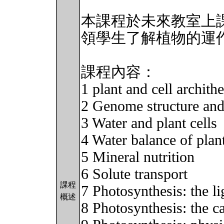
本課程於未來教室上
領學生了解植物的運
課程內容：
1 plant and cell archith
2 Genome structure and
3 Water and plant cells
4 Water balance of plan
5 Mineral nutrition
6 Solute transport
課程
7 Photosynthesis: the li
概述
8 Photosynthesis: the c