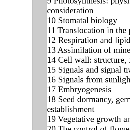
9 Photosynthesis: physi
consideration
10 Stomatal biology
11 Translocation in the
12 Respiration and lipi
13 Assimilation of mine
14 Cell wall: structure
15 Signals and signal t
16 Signals from sunligh
17 Embryogenesis
18 Seed dormancy, germ
establishment
19 Vegetative growth a
20 The control of flowe