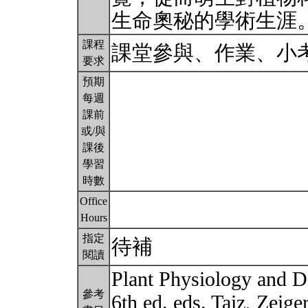
生命奧秘的學術生涯
課程
課堂參與、作業、小
要求
預期
每週
課前
或/與
課後
學習
時數
Office
Hours
指定
待補
閱讀
Plant Physiology and 
參考
6th ed. eds. Taiz, Zeig