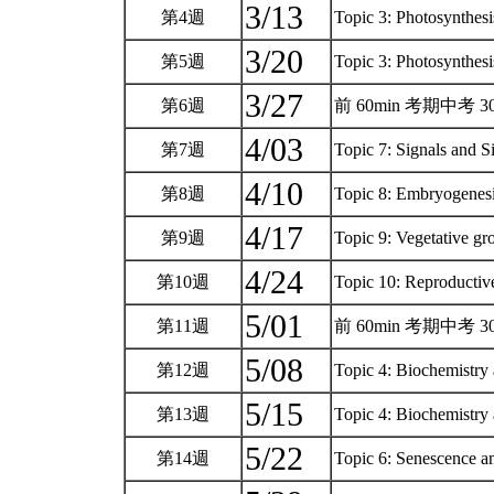
3/13
第4週
Topic 3: Photosynthes
3/20
第5週
Topic 3: Photosynthes
3/27
第6週
前 60min 考期中考 30% (王
4/03
第7週
Topic 7: Signals and S
4/10
第8週
Topic 8: Embryogenesi
4/17
第9週
Topic 9: Vegetative g
4/24
第10週
Topic 10: Reproducti
5/01
第11週
前 60min 考期中考 30%(楊
5/08
第12週
Topic 4: Biochemistr
5/15
第13週
Topic 4: Biochemistry 
5/22
第14週
Topic 6: Senescence a