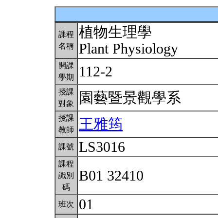
植物生理學
課程
Plant Physiology
名稱
開課
112-2
學期
授課
園藝暨景觀學系
對象
授課
王雅筠
教師
LS3016
課號
課程
B01 32410
識別
碼
01
班次