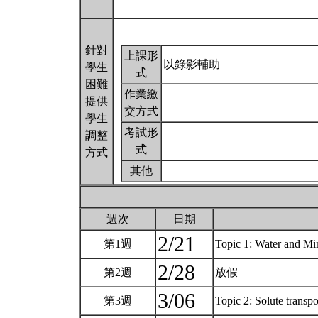
針對
上課形
以錄影輔助
學生
式
困難
作業繳
提供
交方式
學生
考試形
調整
式
方式
其他
週次
日期
2/21
第1週
Topic 1: Water and Mi
2/28
第2週
放假
3/06
第3週
Topic 2: Solute transp