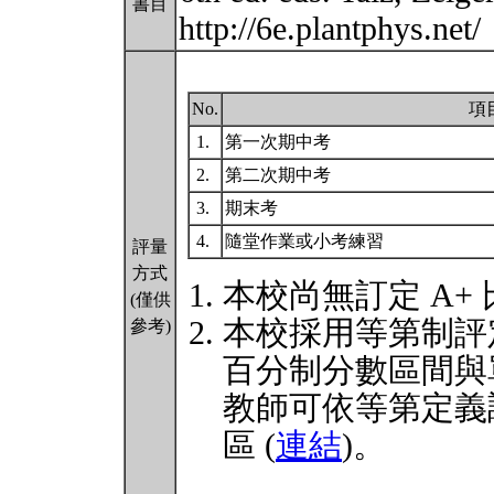
書目
http://6e.plantphys.net/
No.
項
1.
第一次期中考
2.
第二次期中考
3.
期末考
4.
隨堂作業或小考練習
評量
方式
本校尚無訂定 A+
(僅供
本校採用等第制評
參考)
百分制分數區間與
教師可依等第定義
區 (
連結
)。