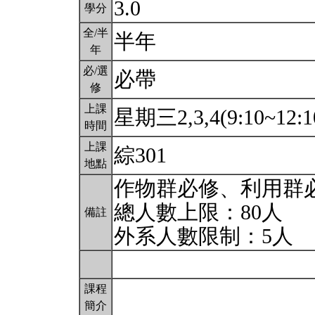
3.0
學分
全/半
半年
年
必/選
必帶
修
上課
星期三2,3,4(9:10~12:1
時間
上課
綜301
地點
作物群必修、利用群
總人數上限：80人
備註
外系人數限制：5人
課程
簡介