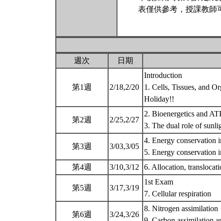
表僅供參考，授課教師
週次
日期
Introduction
第1週
2/18,2/20
1. Cells, Tissues, and O
Holiday!!
2. Bioenergetics and ATP
第2週
2/25,2/27
3. The dual role of sunl
4. Energy conservation i
第3週
3/03,3/05
5. Energy conservation 
第4週
3/10,3/12
6. Allocation, translocat
1st Exam
第5週
3/17,3/19
7. Cellular respiration
8. Nitrogen assimilation
第6週
3/24,3/26
9. Carbon assimilation a