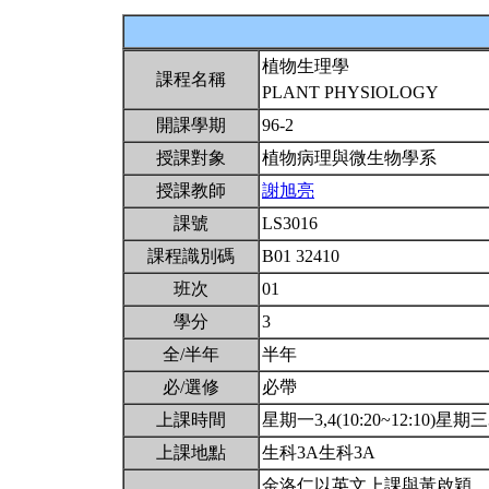
植物生理學
課程名稱
PLANT PHYSIOLOGY
開課學期
96-2
授課對象
植物病理與微生物學系
授課教師
謝旭亮
課號
LS3016
課程識別碼
B01 32410
班次
01
學分
3
全/半年
半年
必/選修
必帶
上課時間
星期一3,4(10:20~12:10)星期三3,
上課地點
生科3A生科3A
金洛仁以英文上課與黃啟穎、