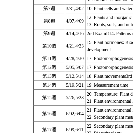
第7週
3/31,4/02
10. Plant cells and water
12. Plants and inorganic 
第8週
4/07,4/09
13. Roots, soils, and nut
第9週
4/14,4/16
2nd Exam!!14. Patterns 
15. Plant hormones: Bio
第10週
4/21,4/23
development
第11週
4/28,4/30
17. Photomorphogenesi
第12週
5/05,5/07
17. Photomorphogenesi
第13週
5/12,5/14
18. Plant movements3r
第14週
5/19,5/21
19. Measurement time
20. Temperature: Plant d
第15週
5/26,5/28
21. Plant environmental 
21. Plant environmental 
第16週
6/02,6/04
22. Secondary plant met
22. Secondary plant meta
第17週
6/09,6/11