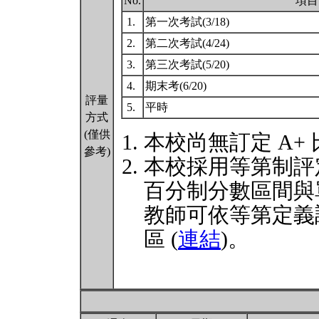
No.
項目
1.
第一次考試(3/18)
2.
第二次考試(4/24)
3.
第三次考試(5/20)
4.
期末考(6/20)
評量
5.
平時
方式
(僅供
本校尚無訂定 A+
參考)
本校採用等第制評
百分制分數區間與
教師可依等第定義
區 (
連結
)。