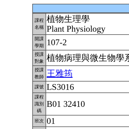
植物生理學
課程
Plant Physiology
名稱
開課
107-2
學期
授課
植物病理與微生物學
對象
授課
王雅筠
教師
LS3016
課號
課程
B01 32410
識別
碼
01
班次