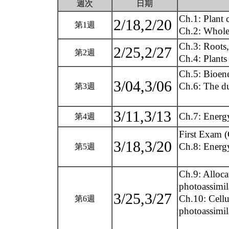
週次
日期
Ch.1: Plant 
2/18,2/20
第1週
Ch.2: Whole 
Ch.3: Roots,
2/25,2/27
第2週
Ch.4: Plants
Ch.5: Bioene
3/04,3/06
Ch.6: The du
第3週
3/11,3/13
Ch.7: Energy
第4週
First Exam 
3/18,3/20
Ch.8: Energy
第5週
Ch.9: Allocat
photoassimil
3/25,3/27
Ch.10: Cellu
第6週
photoassimil