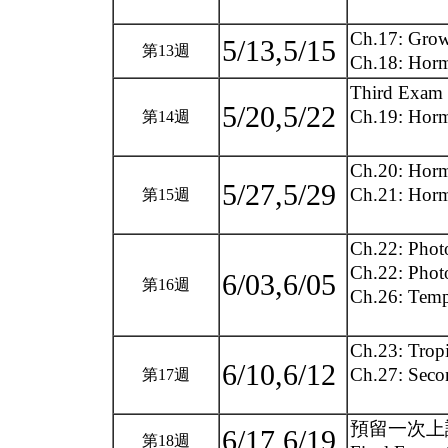
Ch.17: Grow
5/13,5/15
第13週
Ch.18: Horm
Third Exam 
5/20,5/22
Ch.19: Hormo
第14週
Ch.20: Horm
5/27,5/29
Ch.21: Hormo
第15週
Ch.22: Phot
Ch.22: Phot
6/03,6/05
第16週
Ch.26: Tempe
Ch.23: Tropi
6/10,6/12
Ch.27: Seco
第17週
預留一次上
6/17,6/19
第18週