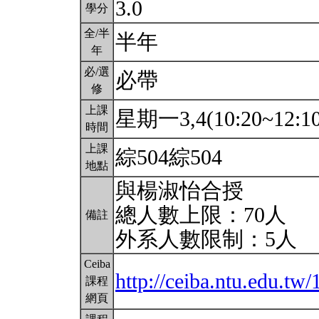
3.0
學分
全/半
半年
年
必/選
必帶
修
上課
星期一3,4(10:20~12:1
時間
上課
綜504綜504
地點
與楊淑怡合授
總人數上限：70人
備註
外系人數限制：5人
Ceiba
http://ceiba.ntu.edu.t
課程
網頁