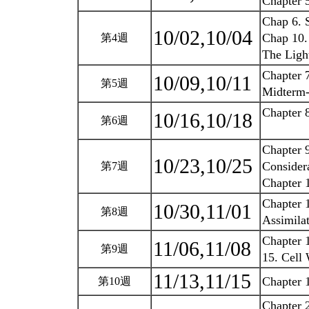
Chapter 
Chap 6. S
10/02,10/04
Chap 10. 
第4週
The Ligh
Chapter 7
10/09,10/11
第5週
Midterm
Chapter 
10/16,10/18
第6週
Chapter 9
10/23,10/25
Considera
第7週
Chapter 
Chapter 
10/30,11/01
第8週
Assimila
Chapter 
11/06,11/08
第9週
15. Cell 
11/13,11/15
Chapter
第10週
Chapter 2