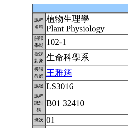
植物生理學
課程
Plant Physiology
名稱
開課
102-1
學期
授課
生命科學系
對象
授課
王雅筠
教師
LS3016
課號
課程
B01 32410
識別
碼
01
班次