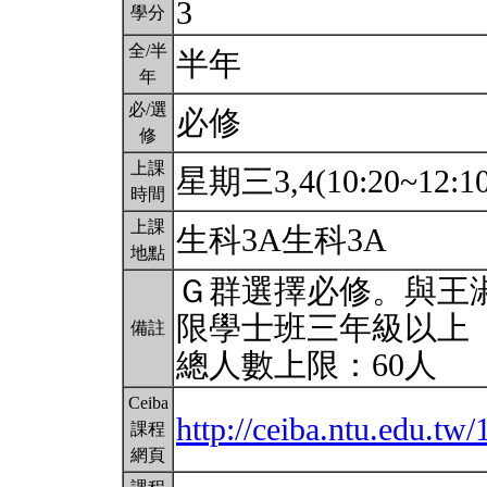
3
學分
全/半
半年
年
必/選
必修
修
上課
星期三3,4(10:20~12:1
時間
上課
生科3A生科3A
地點
Ｇ群選擇必修。與王
限學士班三年級以上
備註
總人數上限：60人
Ceiba
http://ceiba.ntu.edu.tw
課程
網頁