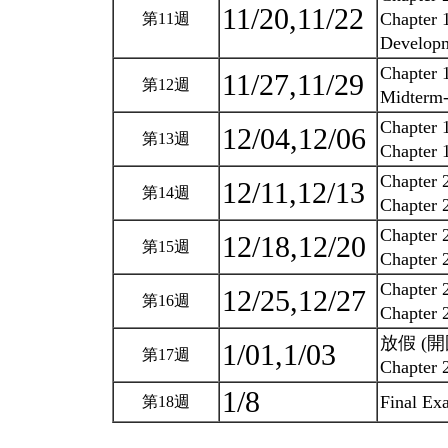
11/20,11/22
Chapter 
第11週
Develop
Chapter 
11/27,11/29
第12週
Midterm
Chapter 
12/04,12/06
第13週
Chapter 
Chapter 2
12/11,12/13
第14週
Chapter 
Chapter 2
12/18,12/20
第15週
Chapter 
Chapter 2
12/25,12/27
第16週
Chapter 
放假 (開國
1/01,1/03
第17週
Chapter 
1/8
Final E
第18週