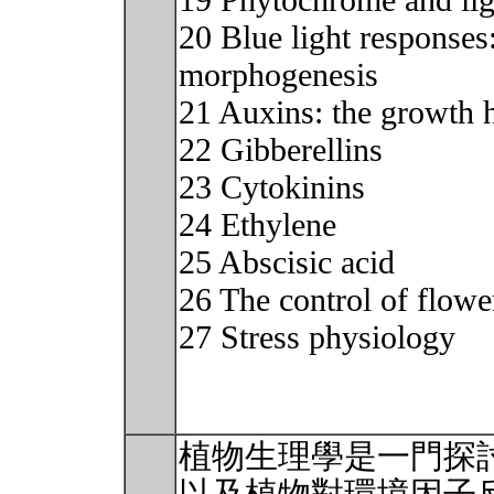
19 Phytochrome and lig
20 Blue light response
morphogenesis
21 Auxins: the growth
22 Gibberellins
23 Cytokinins
24 Ethylene
25 Abscisic acid
26 The control of flowe
27 Stress physiology
植物生理學是一門探