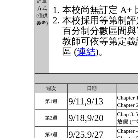
評量
本校尚無訂定 A+
方式
(僅供
本校採用等第制評
參考)
百分制分數區間與
教師可依等第定義
區 (
連結
)。
週次
日期
Chapter 1
9/11,9/13
第1週
Chapter 
Chap 3. W
9/18,9/20
第2週
放假 (中
Chapter 4
9/25,9/27
第3週