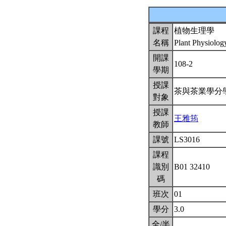
課程
植物生理學
名稱
Plant Physiolo
開課
108-2
學期
授課
茶與茶業學分
對象
授課
王雅筠
教師
課號
LS3016
課程
識別
B01 32410
碼
班次
01
學分
3.0
全/半