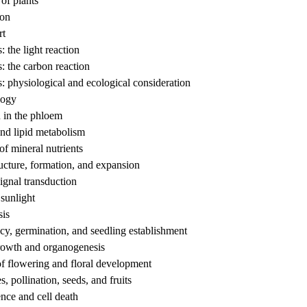
of plants
ion
rt
: the light reaction
: the carbon reaction
: physiological and ecological consideration
logy
n in the phloem
and lipid metabolism
of mineral nutrients
ructure, formation, and expansion
ignal transduction
sunlight
is
y, germination, and seedling establishment
rowth and organogenesis
of flowering and floral development
 pollination, seeds, and fruits
nce and cell death