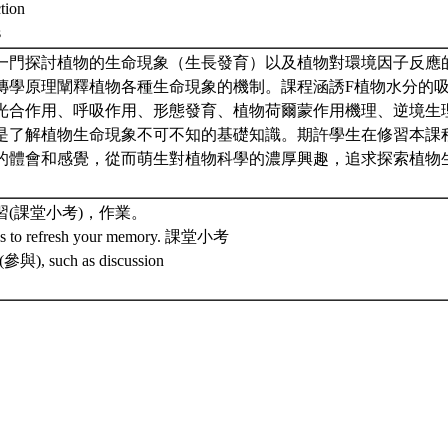
ction
s
一門探討植物的生命現象（生長發育）以及植物對環境因子反應
傳學原理闡釋植物各種生命現象的機制。課程涵誘F植物水分的
光合作用、呼吸作用、形態發育、植物荷爾蒙作用機理、逆境生
是了解植物生命現象不可不知的基礎知識。期許學生在修習本課
的體會和感覺，從而萌生對植物科學的濃厚興趣，追求探索植物
(課堂小考)，作業。
ass to refresh your memory. 課堂小考
s (參與), such as discussion