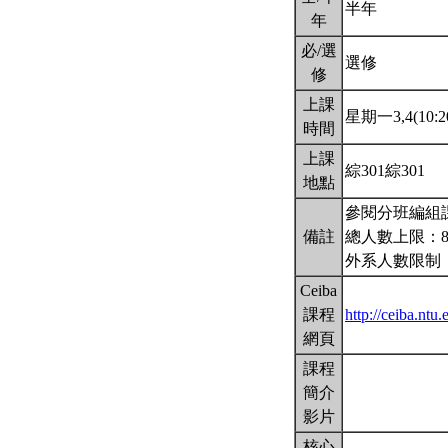
半年
年
必/選
選修
修
上課
星期一3,4(10:20
時間
上課
綜301綜301
地點
參閱分班編組
備註
總人數上限：8
外系人數限制
Ceiba
課程
http://ceiba.nt
網頁
課程
簡介
影片
核心