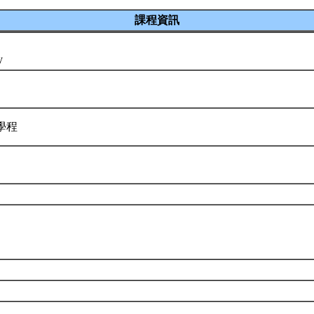
課程資訊
gy
學程