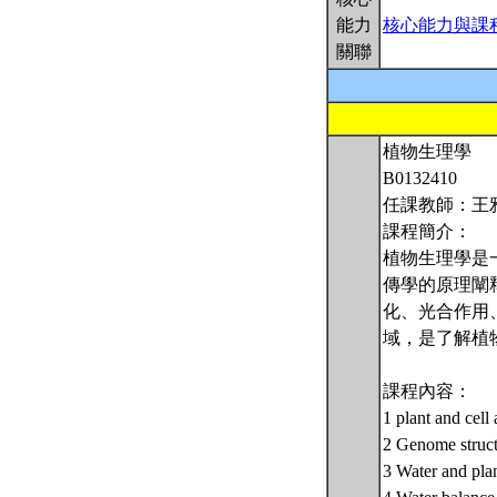
能力
核心能力與課
關聯
植物生理學
B0132410
任課教師：王雅
課程簡介：
植物生理學是
傳學的原理闡
化、光合作用
域，是了解植
課程內容：
1 plant and cell 
2 Genome struct
3 Water and plan