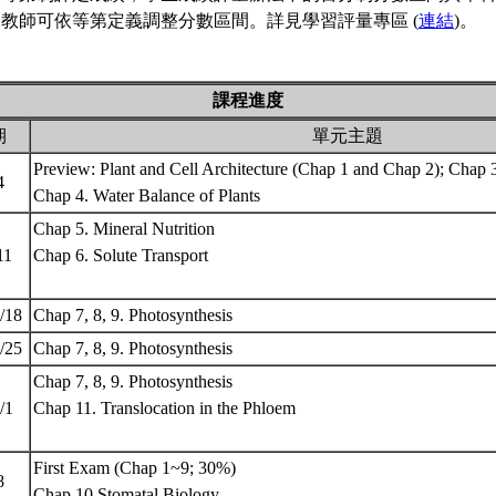
教師可依等第定義調整分數區間。詳見學習評量專區 (
連結
)。
課程進度
期
單元主題
Preview: Plant and Cell Architecture (Chap 1 and Chap 2); Chap 3
/4
Chap 4. Water Balance of Plants
Chap 5. Mineral Nutrition
/11
Chap 6. Solute Transport
3/18
Chap 7, 8, 9. Photosynthesis
3/25
Chap 7, 8, 9. Photosynthesis
Chap 7, 8, 9. Photosynthesis
4/1
Chap 11. Translocation in the Phloem
First Exam (Chap 1~9; 30%)
/8
Chap 10 Stomatal Biology