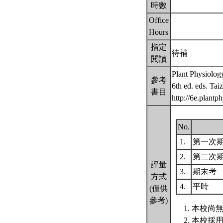
時數
Office
Hours
指定
待補
閱讀
Plant Physiolo
參考
6th ed. eds. Tai
書目
http://6e.plantp
No.
1.
第一次
2.
第二次
評量
3.
期末考
方式
4.
平時
(僅供
參考)
本校尚無
本校採