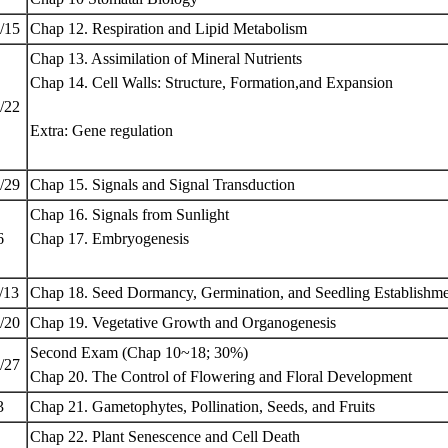
4/15
Chap 12. Respiration and Lipid Metabolism
Chap 13. Assimilation of Mineral Nutrients
Chap 14. Cell Walls: Structure, Formation,and Expansion
4/22
Extra: Gene regulation
4/29
Chap 15. Signals and Signal Transduction
Chap 16. Signals from Sunlight
/6
Chap 17. Embryogenesis
5/13
Chap 18. Seed Dormancy, Germination, and Seedling Establishm
5/20
Chap 19. Vegetative Growth and Organogenesis
Second Exam (Chap 10~18; 30%)
5/27
Chap 20. The Control of Flowering and Floral Development
/3
Chap 21. Gametophytes, Pollination, Seeds, and Fruits
Chap 22. Plant Senescence and Cell Death