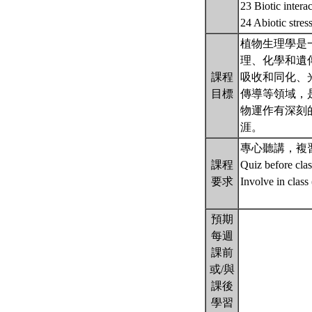
23 Biotic intera
24 Abiotic stres
植物生理學是
理、化學和遺
課程
吸收和同化、
目標
傳導等領域，
物運作有深刻
涯。
專心聽講，複習
課程
Quiz before cl
要求
Involve in clas
預期
每週
課前
或/與
課後
學習