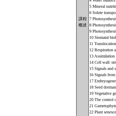
4 Water balance 
5 Mineral nutrit
6 Solute transpo
課程
7 Photosynthesis
概述
8 Photosynthesis
9 Photosynthesis
10 Stomatal bio
11 Translocatio
12 Respiration 
13 Assimilation 
14 Cell wall: st
15 Signals and s
16 Signals from 
17 Embryogenes
18 Seed dormanc
19 Vegetative g
20 The control 
21 Gametophytes,
22 Plant senesce