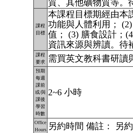
質、其他礦物質等。
本課程目標期經由本課
功能與人體利用； (
課程
值； (3) 膳食設計；(
目標
資訊來源與辨讀。待
課程
需買英文教科書研讀
要求
預期
每週
課前
2~6 小時
或/與
課後
學習
時數
Office
另約時間 備註： 另
Hours