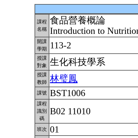
食品營養概論
課程
Introduction to Nutrit
名稱
開課
113-2
學期
授課
生化科技學系
對象
授課
林璧鳳
教師
BST1006
課號
課程
B02 11010
識別
碼
01
班次