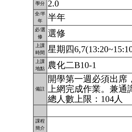
2.0
學分
全/半
半年
年
必/選
選修
修
上課
星期四6,7(13:20~15:1
時間
上課
農化二B10-1
地點
開學第一週必須出席
上網完成作業。兼通識
備註
總人數上限：104人
課程
簡介