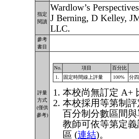
Wardlow’s Perspectives
指定
J Berning, D Kelley, J
閱讀
LLC.
參考
書目
No.
項目
百分比
1.
固定時間線上評量
100%
分四
本校尚無訂定 A+
評量
方式
本校採用等第制評
(僅供
百分制分數區間與
參考)
教師可依等第定義
區 (
連結
)。