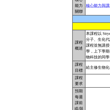
能力
核心能力與課
關聯
本課程以 Stryer
分子、生化代
課程
課程並無講授
概述
學，上下學期
物科技的同學
課程
給主修生物化
目標
課程
要求
預期
每週
課前
或/與