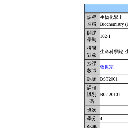
課程
生物化學上
名稱
Biochemistry (
開課
102-1
學期
授課
生命科學院 
對象
授課
張世宗
教師
課號
BST2001
課程
識別
B02 20101
碼
班次
學分
4
全/半