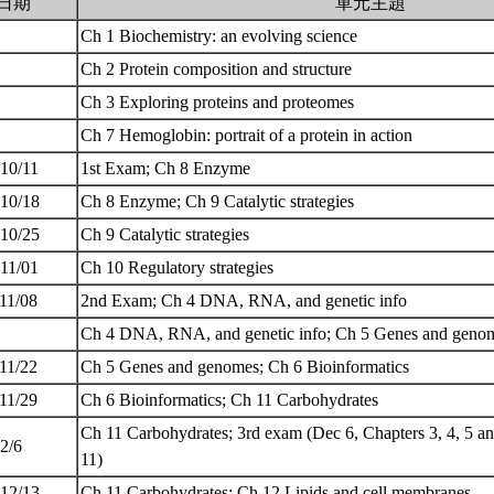
日期
單元主題
Ch 1 Biochemistry: an evolving science
Ch 2 Protein composition and structure
Ch 3 Exploring proteins and proteomes
Ch 7 Hemoglobin: portrait of a protein in action
 10/11
1st Exam; Ch 8 Enzyme
 10/18
Ch 8 Enzyme; Ch 9 Catalytic strategies
 10/25
Ch 9 Catalytic strategies
 11/01
Ch 10 Regulatory strategies
 11/08
2nd Exam; Ch 4 DNA, RNA, and genetic info
Ch 4 DNA, RNA, and genetic info; Ch 5 Genes and gen
 11/22
Ch 5 Genes and genomes; Ch 6 Bioinformatics
 11/29
Ch 6 Bioinformatics; Ch 11 Carbohydrates
Ch 11 Carbohydrates; 3rd exam (Dec 6, Chapters 3, 4, 5 and 
12/6
11)
 12/13
Ch 11 Carbohydrates; Ch 12 Lipids and cell membranes