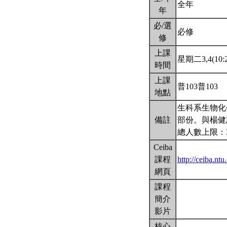
全年
年
必/選
必修
修
上課
星期二3,4(10:2
時間
上課
普103普103
地點
生科系生物化
備註
部份。與楊健
總人數上限：3
Ceiba
課程
http://ceiba.nt
網頁
課程
簡介
影片
核心