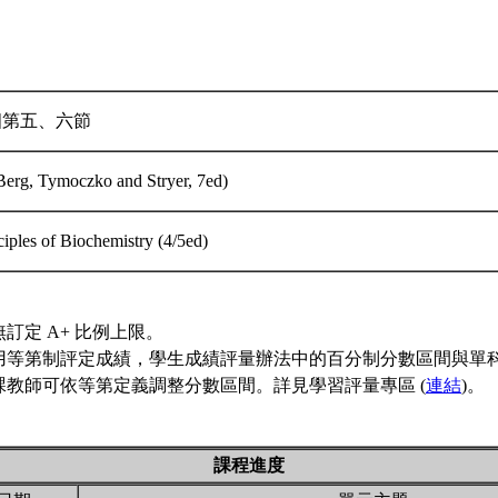
四第五、六節
Berg, Tymoczko and Stryer, 7ed)
ciples of Biochemistry (4/5ed)
訂定 A+ 比例上限。
用等第制評定成績，學生成績評量辦法中的百分制分數區間與單
課教師可依等第定義調整分數區間。詳見學習評量專區 (
連結
)。
課程進度