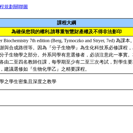
程規劃關聯圖
課程大綱
為確保您我的權利,請尊重智慧財產權及不得非法影印
 Biochemistry 7th edition (Berg, Tymoczko and Stryer, 
謝與合成路徑等。因為『分子生物學』為生化科技系必修課程，
分子生物學之部分。外系同學有意選修者，必須注意此一事實。
各由二至四名教師任課，每學期至少有二至三次考試，對學生要
，建議選修如『生物化學乙』之精要課程。
學之學生密集且深度之教學