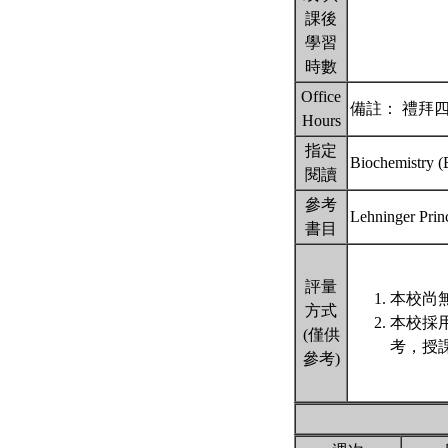
課後
學習
時數
Office
備註： 禮拜
Hours
指定
Biochemistry (
閱讀
參考
Lehninger Prin
書目
評量
本校尚無
方式
本校採
(僅供
考，授
參考)