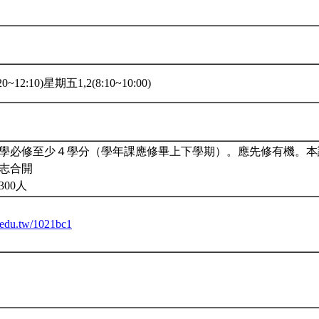
0~12:10)星期五1,2(8:10~10:00)
學必修至少４學分（學年課應修畢上下學期）。應先修有機。本
志合開
00人
u.edu.tw/1021bc1