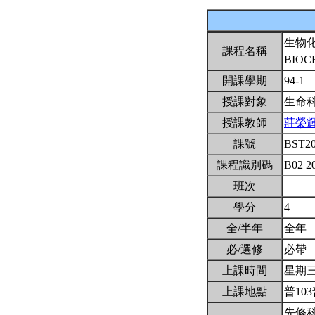
生物
課程名稱
BIOC
開課學期
94-1
授課對象
生命
授課教師
莊榮
課號
BST2
課程識別碼
B02 2
班次
學分
4
全/半年
全年
必/選修
必帶
上課時間
星期三1,
上課地點
普103
先修