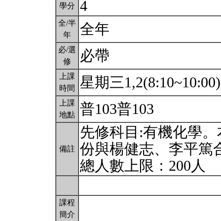
4
學分
全/半
全年
年
必/選
必帶
修
上課
星期三1,2(8:10~10:00
時間
上課
普103普103
地點
先修科目:有機化學
份與楊健志、李平篤
備註
總人數上限：200人
課程
簡介