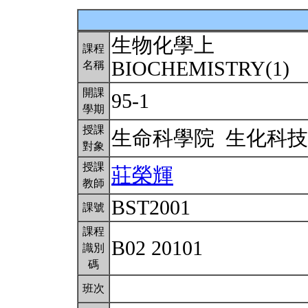
生物化學上
課程
BIOCHEMISTRY(1)
名稱
開課
95-1
學期
授課
生命科學院 生化科
對象
授課
莊榮輝
教師
BST2001
課號
課程
B02 20101
識別
碼
班次