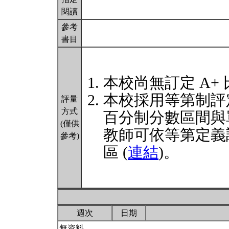
閱讀
參考
書目
本校尚無訂定 A+
本校採用等第制評
評量
方式
百分制分數區間與
(僅供
教師可依等第定義
參考)
區 (
連結
)。
週次
日期
無資料