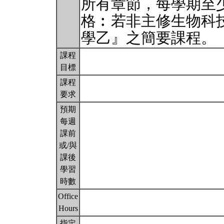
所有章節，每學期至
格︰若非主修生物科
學乙』之簡要課程。
課程
目標
課程
要求
預期
每週
課前
或/與
課後
學習
時數
Office
Hours
指定