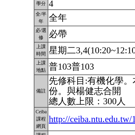
4
學分
全/半
全年
年
必/選
必帶
修
上課
星期二3,4(10:20~12:1
時間
上課
普103普103
地點
先修科目:有機化學
份。與楊健志合開
備註
總人數上限：300人
Ceiba
http://ceiba.ntu.edu.tw
課程
網頁