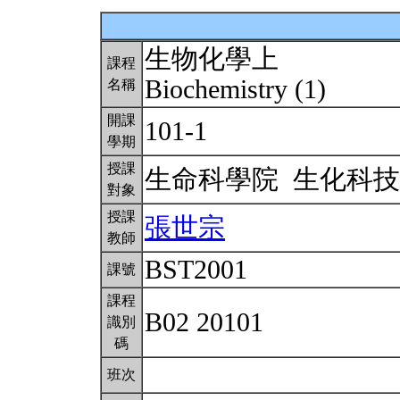
生物化學上
課程
Biochemistry (1)
名稱
開課
101-1
學期
授課
生命科學院 生化科
對象
授課
張世宗
教師
BST2001
課號
課程
B02 20101
識別
碼
班次