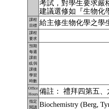
考試，對學生要求嚴
建議選修如『生物化
課程
給主修生物化學之學
目標
課程
要求
預期
每週
課前
或/與
課後
學習
時數
Office
備註： 禮拜四第五
Hours
指定
Biochemistry (Berg, Ty
閱讀