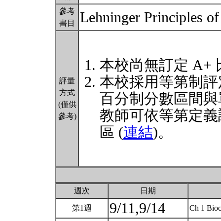
參考
Lehninger Principles o
書目
本校尚無訂定 A+
本校採用等第制評
評量
方式
百分制分數區間與
(僅供
教師可依等第定義
參考)
區 (
連結
)。
週次
日期
9/11,9/14
第1週
Ch 1 Bioc