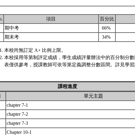
o.
項目
百分比
.
期中考
66%
.
期末考
34%
本校尚無訂定 A+ 比例上限。
本校採用等第制評定成績，學生成績評量辦法中的百分制分數
表僅供參考，授課教師可依等第定義調整分數區間。詳見學習評
課程進度
期
單元主題
chapter 7-1
chapter 7-2
chapter 7-3
Chapter 10-1