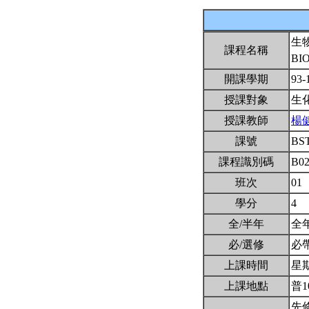
生
課程名稱
BI
開課學期
93-
授課對象
生
授課教師
楊
課號
BS
課程識別碼
B02
班次
01
學分
4
全/半年
全
必/選修
必
上課時間
星期三
上課地點
普1
先