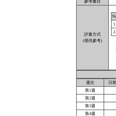
參考書目
N
1
2
評量方式
(僅供參考)
週次
日
第1週
第2週
第3週
第4週