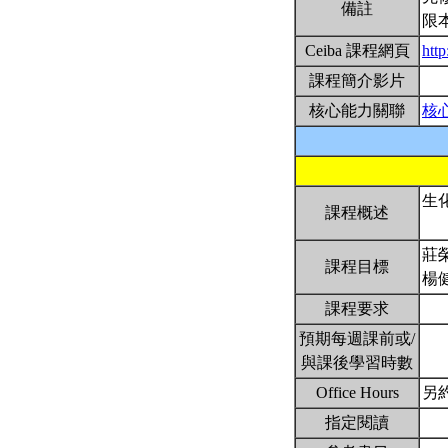
備註
限
Ceiba 課程網頁
http
課程簡介影片
核心能力關聯
核
生
課程概述
莊
課程目標
楊
課程要求
預期每週課前或/
與課後學習時數
Office Hours
另
指定閱讀