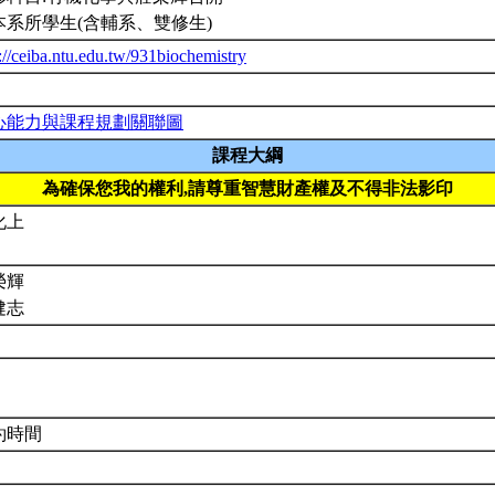
本系所學生(含輔系、雙修生)
://ceiba.ntu.edu.tw/931biochemistry
心能力與課程規劃關聯圖
課程大綱
為確保您我的權利,請尊重智慧財產權及不得非法影印
化上
榮輝
健志
約時間