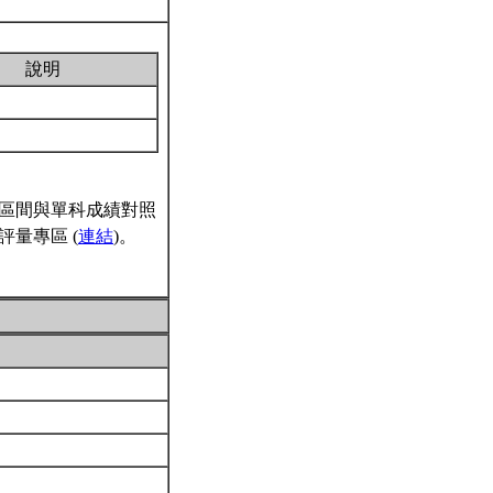
說明
區間與單科成績對照
量專區 (
連結
)。