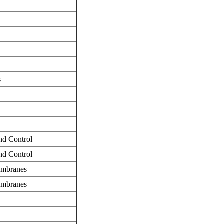
s
and Control
and Control
Membranes
Membranes
n
n