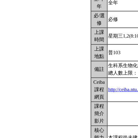
全年
年
必/選
必修
修
上課
星期三1,2(8:10
時間
上課
普103
地點
生科系生物化
備註
總人數上限：
Ceiba
課程
http://ceiba.n
網頁
課程
簡介
影片
核心
能力
本課程尚未建