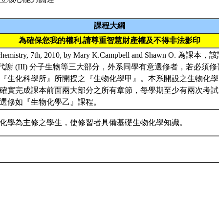
課程大綱
為確保您我的權利,請尊重智慧財產權及不得非法影印
mistry, 7th, 2010, by Mary K.Campbell and Shawn O. 為
能量與代謝 (III) 分子生物等三大部分，外系同學有意選修者，若必
『生化科學所』所開授之『生物化學甲』。本系開設之生物化學
確實完成課本前面兩大部分之所有章節，每學期至少有兩次考試
議選修如『生物化學乙』課程。
化學為主修之學生，使修習者具備基礎生物化學知識。