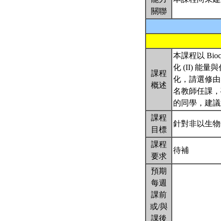
關聯
本課程以 Bioche
化 (II) 
課程
化，請選修由
概述
名教師任課，
的同學，建
課程
針對非以生物
目標
課程
待補
要求
預期
每週
課前
或/與
課後