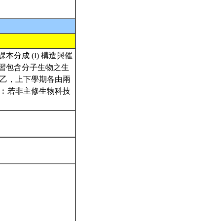
課本，該課本分成 (I) 構造與催
須修習包含分子生物之生
乙，上下學期各由兩
︰若非主修生物科技