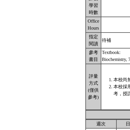
學習
時數
Office
Hours
指定
待補
閱讀
參考
Textbook:
書目
Biochemistry, 
評量
本校尚無
方式
本校採
(僅供
考，授
參考)
週次