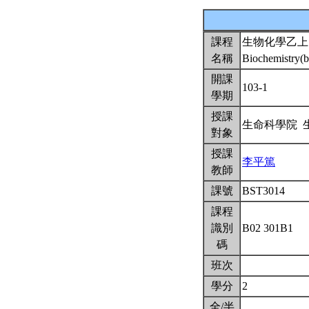
課程
生物化學乙上
名稱
Biochemistry(b
開課
103-1
學期
授課
生命科學院 
對象
授課
李平篤
教師
課號
BST3014
課程
識別
B02 301B1
碼
班次
學分
2
全/半