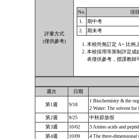
No.
項
1.
期中考
2.
期末考
評量方式
(僅供參考)
本校尚無訂定 A+ 比例
本校採用等第制評定成
表僅供參考，授課教師
週次
日期
1 Biochemistry & the orga
第1週
9/18
2 Water: The solvent for
第2週
9/25
中秋節放假
第3週
10/02
3 Amino acids and pept
第4週
10/09
4 The three-dimensional 