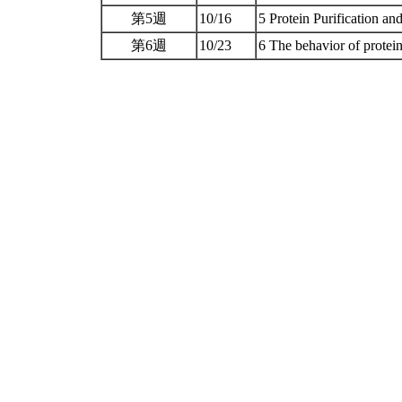
第5週
10/16
5 Protein Purification a
第6週
10/23
6 The behavior of prote