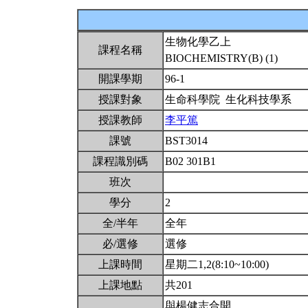
生物化學乙上
課程名稱
BIOCHEMISTRY(B) (1)
開課學期
96-1
授課對象
生命科學院 生化科技學系
授課教師
李平篤
課號
BST3014
課程識別碼
B02 301B1
班次
學分
2
全/半年
全年
必/選修
選修
上課時間
星期二1,2(8:10~10:00)
上課地點
共201
與楊健志合開