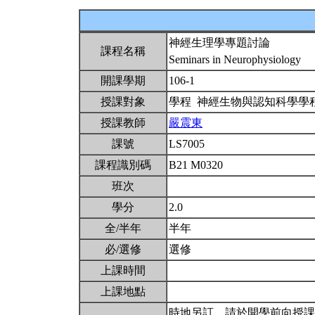
神經生理學專題討論
課程名稱
Seminars in Neurophysiology
開課學期
106-1
授課對象
學程 神經生物與認知科學學
授課教師
嚴震東
課號
LS7005
課程識別碼
B21 M0320
班次
學分
2.0
全/半年
半年
必/選修
選修
上課時間
上課地點
時地另訂，請於開學前向授課