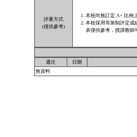
本校尚無訂定 A+ 比例
評量方式
本校採用等第制評定成
(僅供參考)
表僅供參考，授課教師
週次
日期
無資料