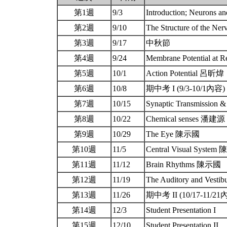
第1週
9/3
Introduction; Neurons
第2週
9/10
The Structure of the 
第3週
9/17
中秋節
第4週
9/24
Membrane Potential a
第5週
10/1
Action Potential 呂昕煒
第6週
10/8
期中考 I (9/3-10/1內容)
第7週
10/15
Synaptic Transmission
第8週
10/22
Chemical senses 潘建源
第9週
10/29
The Eye 陳示國
第10週
11/5
Central Visual Syste
第11週
11/12
Brain Rhythms 陳示國
第12週
11/19
The Auditory and Vest
第13週
11/26
期中考 II (10/17-11/2
第14週
12/3
Student Presentation I
第15週
12/10
Student Presentation II