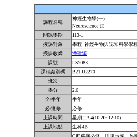
神經生物學(一)
課程名稱
Neuroscience (I)
開課學期
113-1
授課對象
學程 神經生物與認知科學學
授課教師
潘建源
課號
LS5083
課程識別碼
B21 U2270
班次
學分
2.0
全/半年
半年
必/選修
必修
上課時間
星期二3,4(10:20~12:10)
上課地點
生科4B
C群選擇必修。與陳示國、呂