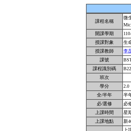
微
課程名稱
Mic
開課學期
110
授課對象
生
授課教師
李
課號
BS
課程識別碼
B2
班次
學分
2.0
全/半年
半
必/選修
必
上課時間
星期四
上課地點
新4
上