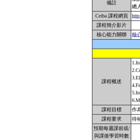
備註
總
Ceiba 課程網頁
htt
課程簡介影片
核心能力關聯
核
1.In
2.C
3.El
課程概述
4.F
5.I
6.M
課程目標
作
課程要求
待
預期每週課前或/
與課後學習時數