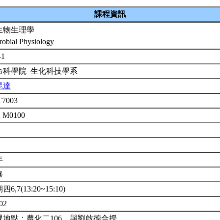
課程資訊
生物生理學
robial Physiology
-1
命科學院 生化科技學系
昆達
T7003
2 M0100
年
修
6,7(13:20~15:10)
02
課地點：農化二106。與劉啟德合授