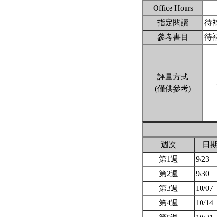
Office Hours
指定閱讀
待
參考書目
待
評量方式
(僅供參考)
週次
日
第1週
9/23
第2週
9/30
第3週
10/07
第4週
10/14