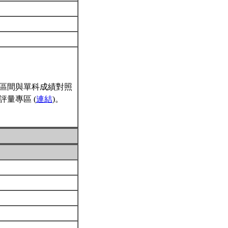
區間與單科成績對照
量專區 (
連結
)。