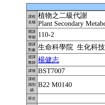
植物之二級代謝
課程
Plant Secondary Metab
名稱
開課
110-2
學期
授課
生命科學院 生化科
對象
授課
楊健志
教師
BST7007
課號
課程
B22 M0140
識別
碼
班次