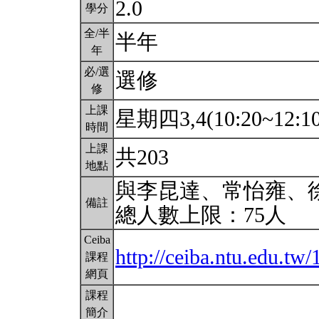
2.0
學分
全/半
半年
年
必/選
選修
修
上課
星期四3,4(10:20~12:1
時間
上課
共203
地點
與李昆達、常怡雍、
備註
總人數上限：75人
Ceiba
http://ceiba.ntu.edu.t
課程
網頁
課程
簡介