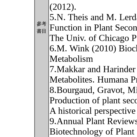
(2012).
5.N. Theis and M. Lerd
參考
Function in Plant Secon
書目
The Univ. of Chicago P
6.M. Wink (2010) Bioch
Metabolism
7.Makkar and Harinder 
Metabolites. Humana Pr
8.Bourgaud, Gravot, Mi
Production of plant sec
A historical perspectiv
9.Annual Plant Reviews
Biotechnology of Plant