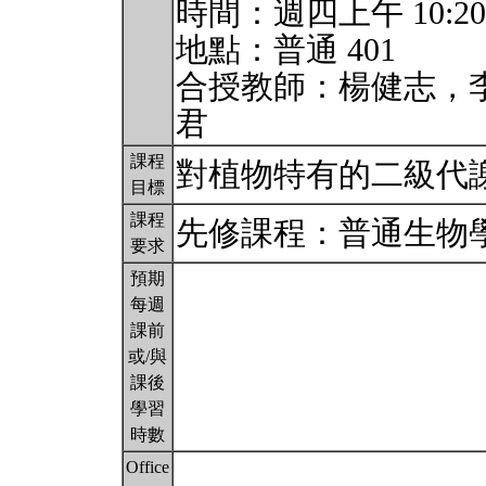
時間：週四上午 10:20 ~
地點：普通 401
合授教師：楊健志，
君
課程
對植物特有的二級代
目標
課程
先修課程：普通生物
要求
預期
每週
課前
或/與
課後
學習
時數
Office