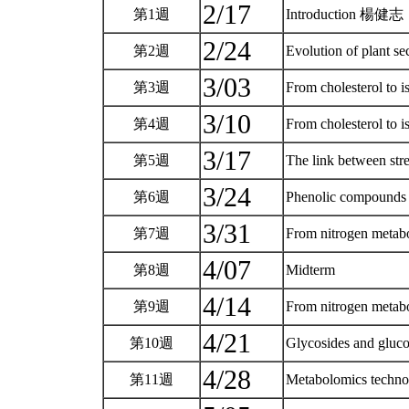
2/17
第1週
Introduction 楊健志
2/24
第2週
Evolution of plant s
3/03
第3週
From cholesterol t
3/10
第4週
From cholesterol to
3/17
第5週
The link between s
3/24
第6週
Phenolic compou
3/31
第7週
From nitrogen meta
4/07
第8週
Midterm
4/14
第9週
From nitrogen meta
4/21
第10週
Glycosides and glu
4/28
第11週
Metabolomics techno