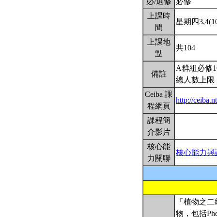
必/選修
必修
上課時
星期四3,4(10
間
上課地
共104
點
A群組必修
備註
總人數上限
Ceiba 課
http://ceiba
程網頁
課程簡
介影片
核心能
核心能力與
力關聯
「植物之二
物，包括Phenoli