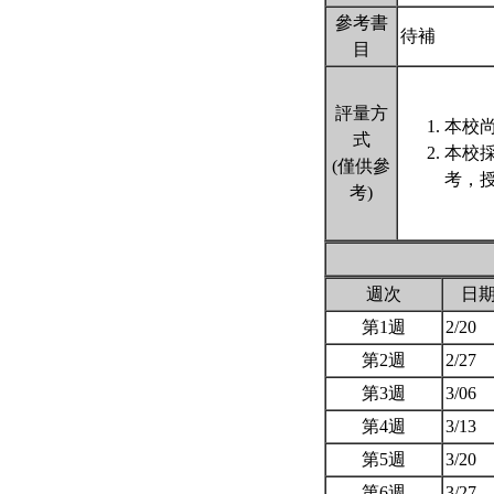
參考書
待補
目
評量方
本校尚
式
本校
(僅供參
考，
考)
週次
日
第1週
2/20
第2週
2/27
第3週
3/06
第4週
3/13
第5週
3/20
第6週
3/27