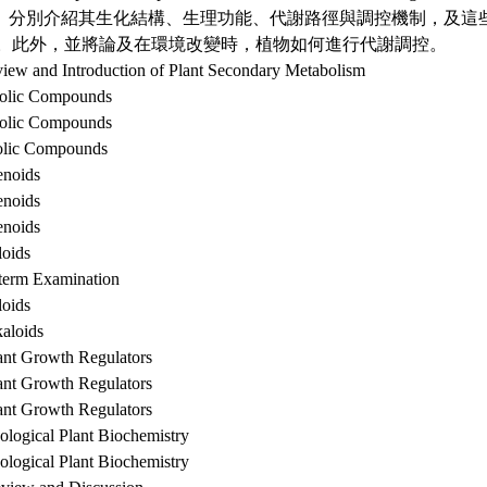
unds。分別介紹其生化結構、生理功能、代謝路徑與調控機制，及
。此外，並將論及在環境改變時，植物如何進行代謝調控。
 and Introduction of Plant Secondary Metabolism
lic Compounds
lic Compounds
ic Compounds
noids
noids
noids
oids
rm Examination
oids
loids
 Growth Regulators
 Growth Regulators
 Growth Regulators
ical Plant Biochemistry
ical Plant Biochemistry