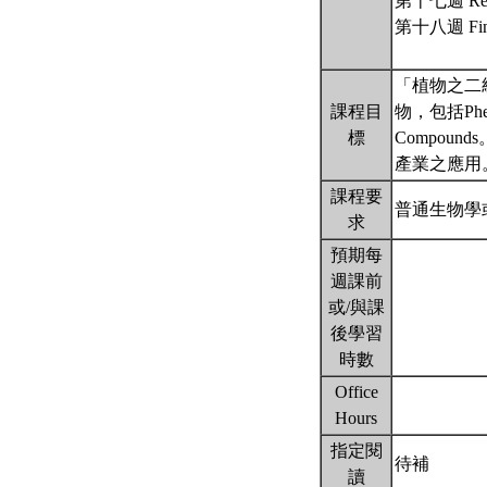
第十七週 Revie
第十八週 Final
「植物之二
課程目
物，包括Phenoli
標
Compo
產業之應用
課程要
普通生物學
求
預期每
週課前
或/與課
後學習
時數
Office
Hours
指定閱
待補
讀