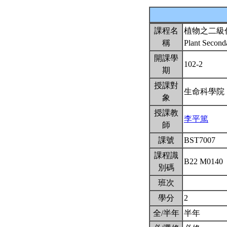
課程名
植物之二級
稱
Plant Secon
開課學
102-2
期
授課對
生命科學院
象
授課教
李平篤
師
課號
BST7007
課程識
B22 M0140
別碼
班次
學分
2
全/半年
半年