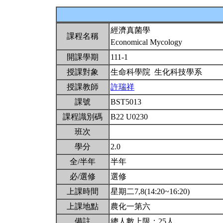
經濟真菌學
課程名稱
Economical Mycology
開課學期
111-1
授課對象
生命科學院 生化科技學系
授課教師
許瑞祥
課號
BST5013
課程識別碼
B22 U0230
班次
學分
2.0
全/半年
半年
必/選修
選修
上課時間
星期二7,8(14:20~16:20)
上課地點
農化一第六
備註
總人數上限：25人