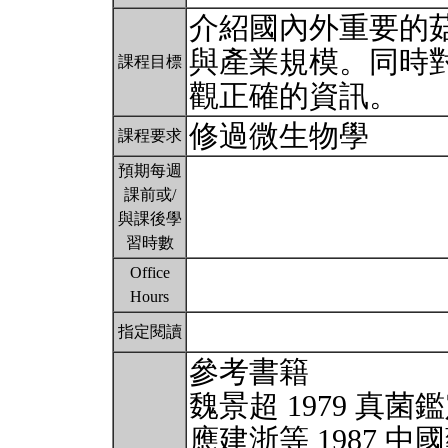
介紹國內外重要的
與產業規模。同時
課程目標
觀正確的資訊。
修過微生物學
課程要求
預期每週
課前或/
與課後學
習時數
Office
Hours
指定閱讀
參考書籍
魏景超 1979 真
應建浙等 1987 