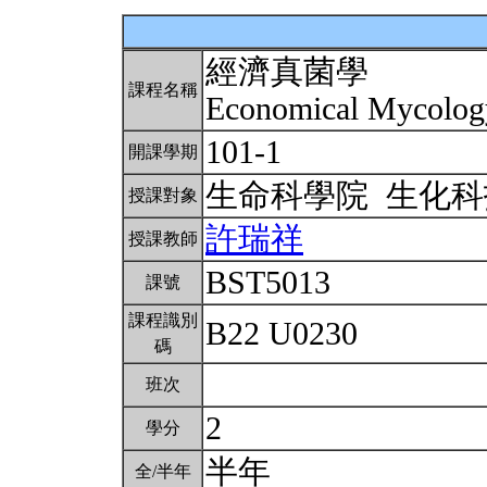
經濟真菌學
課程名稱
Economical Mycolo
101-1
開課學期
生命科學院 生化
授課對象
許瑞祥
授課教師
BST5013
課號
課程識別
B22 U0230
碼
班次
2
學分
半年
全/半年