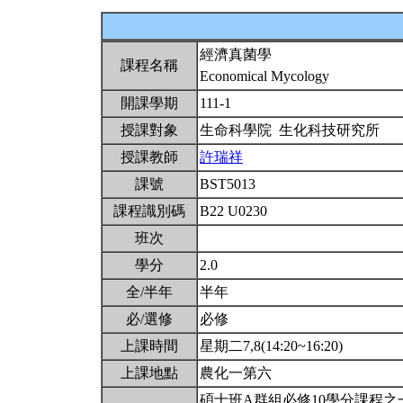
經濟真菌學
課程名稱
Economical Mycology
開課學期
111-1
授課對象
生命科學院 生化科技研究所
授課教師
許瑞祥
課號
BST5013
課程識別碼
B22 U0230
班次
學分
2.0
全/半年
半年
必/選修
必修
上課時間
星期二7,8(14:20~16:20)
上課地點
農化一第六
碩士班A群組必修10學分課程之