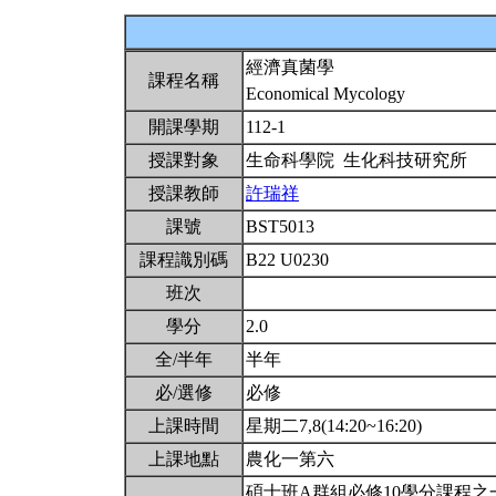
經濟真菌學
課程名稱
Economical Mycology
開課學期
112-1
授課對象
生命科學院 生化科技研究所
授課教師
許瑞祥
課號
BST5013
課程識別碼
B22 U0230
班次
學分
2.0
全/半年
半年
必/選修
必修
上課時間
星期二7,8(14:20~16:20)
上課地點
農化一第六
碩士班A群組必修10學分課程之