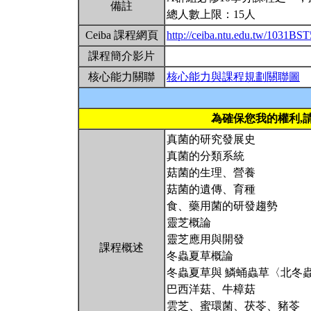
備註
總人數上限：15人
Ceiba 課程網頁
http://ceiba.ntu.edu.tw/1031BS
課程簡介影片
核心能力關聯
核心能力與課程規劃關聯圖
為確保您我的權利,
真菌的研究發展史
真菌的分類系統
菇菌的生理、營養
菇菌的遺傳、育種
食、藥用菌的研發趨勢
靈芝概論
靈芝應用與開發
課程概述
冬蟲夏草概論
冬蟲夏草與 鱗蛹蟲草〈北冬
巴西洋菇、牛樟菇
雲芝、蜜環菌、茯苓、豬苓