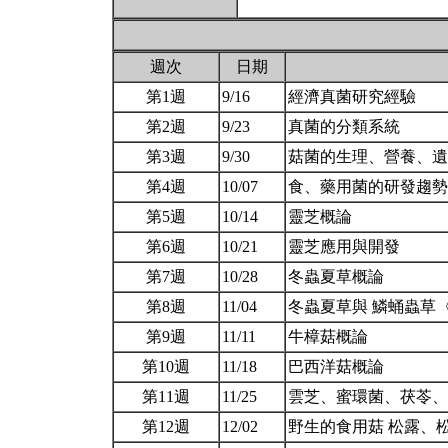
週次
日期
第1週
9/16
經濟真菌研究經驗
第2週
9/23
真菌的分類系統
第3週
9/30
菇菌的生理、營養、
第4週
10/07
食、藥用菌的研發趨
第5週
10/14
靈芝概論
第6週
10/21
靈芝應用與開發
第7週
10/28
冬蟲夏草概論
第8週
11/04
冬蟲夏草與 鱗蛹蟲草
第9週
11/11
牛樟菇概論
第10週
11/18
巴西洋菇概論
第11週
11/25
雲芝、蜜環菌、茯苓
第12週
12/02
野生的食用菇 松露、