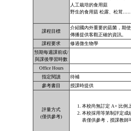
人工栽培的食用菇
野生的食用菇 松露、松茸…
介紹國內外重要的菇菌，期使
課程目標
傳播提供客觀正確的資訊。
課程要求
修過微生物學
預期每週課前或/
與課後學習時數
Office Hours
指定閱讀
待補
參考書目
授課時提供
本校尚無訂定 A+ 比例
評量方式
本校採用等第制評定成
(僅供參考)
表僅供參考，授課教師