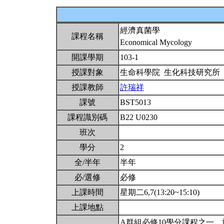
經濟真菌學
課程名稱
Economical Mycology
開課學期
103-1
授課對象
生命科學院 生化科技研究所
授課教師
許瑞祥
課號
BST5013
課程識別碼
B22 U0230
班次
學分
2
全/半年
半年
必/選修
必修
上課時間
星期二6,7(13:20~15:10)
上課地點
A群組必修10學分課程之一，