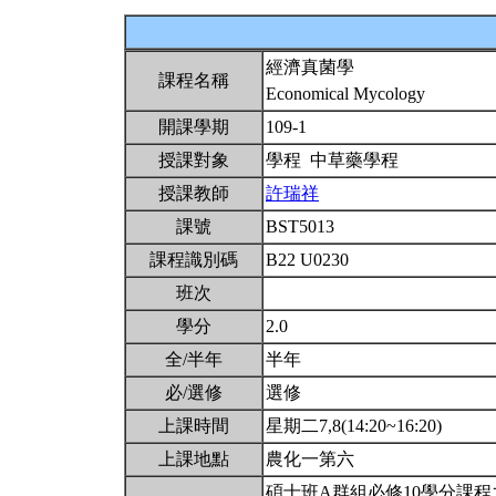
經濟真菌學
課程名稱
Economical Mycology
開課學期
109-1
授課對象
學程 中草藥學程
授課教師
許瑞祥
課號
BST5013
課程識別碼
B22 U0230
班次
學分
2.0
全/半年
半年
必/選修
選修
上課時間
星期二7,8(14:20~16:20)
上課地點
農化一第六
碩士班A群組必修10學分課程