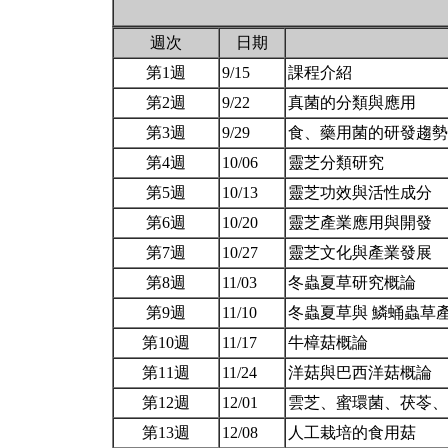
週次
日期
第1週
9/15
課程介紹
第2週
9/22
真菌的分類與應用
第3週
9/29
食、藥用菌的研發趨
第4週
10/06
靈芝分類研究
第5週
10/13
靈芝功效與活性成分
第6週
10/20
靈芝產業應用與開發
第7週
10/27
靈芝文化與產業發展
第8週
11/03
冬蟲夏草研究概論
第9週
11/10
冬蟲夏草與 鱗蛹蟲草
第10週
11/17
牛樟菇概論
第11週
11/24
洋菇與巴西洋菇概論
第12週
12/01
雲芝、蜜環菌、茯苓
第13週
12/08
人工栽培的食用菇