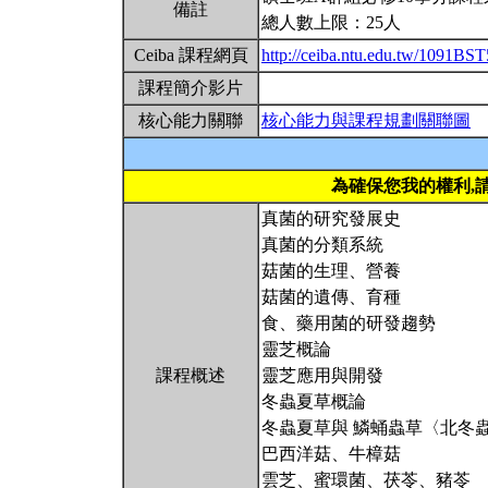
備註
總人數上限：25人
Ceiba 課程網頁
http://ceiba.ntu.edu.tw/1091BS
課程簡介影片
核心能力關聯
核心能力與課程規劃關聯圖
為確保您我的權利,
真菌的研究發展史
真菌的分類系統
菇菌的生理、營養
菇菌的遺傳、育種
食、藥用菌的研發趨勢
靈芝概論
課程概述
靈芝應用與開發
冬蟲夏草概論
冬蟲夏草與 鱗蛹蟲草〈北冬
巴西洋菇、牛樟菇
雲芝、蜜環菌、茯苓、豬苓