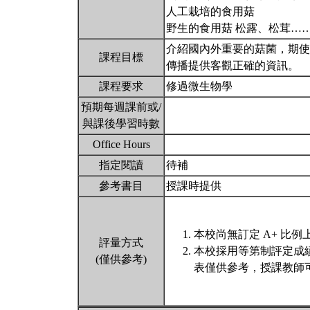
人工栽培的食用菇
野生的食用菇 松露、松茸…
介紹國內外重要的菇菌，期使
課程目標
傳播提供客觀正確的資訊。
課程要求
修過微生物學
預期每週課前或/
與課後學習時數
Office Hours
指定閱讀
待補
參考書目
授課時提供
本校尚無訂定 A+ 比例
評量方式
本校採用等第制評定成
(僅供參考)
表僅供參考，授課教師