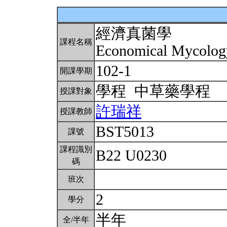
經濟真菌學
課程名稱
Economical Mycolo
102-1
開課學期
學程 中草藥學程
授課對象
許瑞祥
授課教師
BST5013
課號
課程識別
B22 U0230
碼
班次
2
學分
半年
全/半年