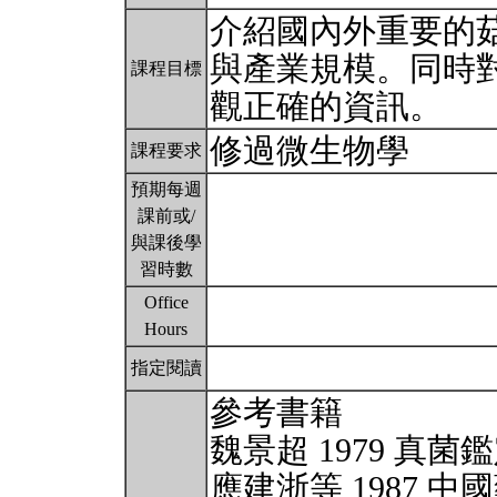
介紹國內外重要的
與產業規模。同時
課程目標
觀正確的資訊。
修過微生物學
課程要求
預期每週
課前或/
與課後學
習時數
Office
Hours
指定閱讀
參考書籍
魏景超 1979 真
應建浙等 1987 