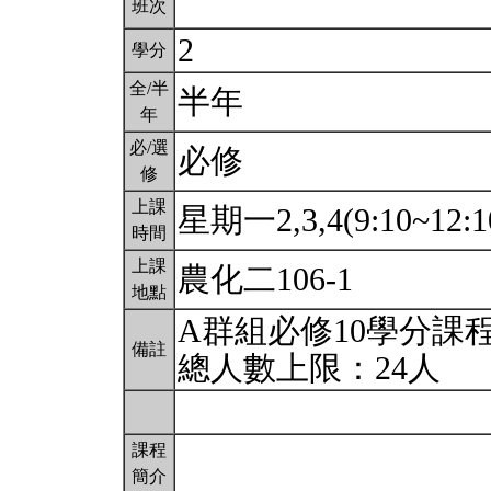
班次
2
學分
全/半
半年
年
必/選
必修
修
上課
星期一2,3,4(9:10~12:1
時間
上課
農化二106-1
地點
A群組必修10學分課
備註
總人數上限：24人
課程
簡介