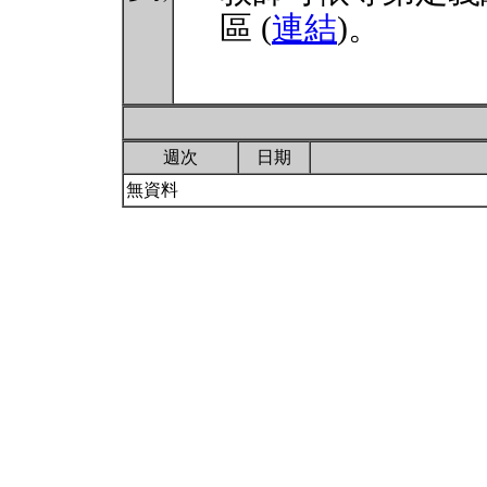
區 (
連結
)。
週次
日期
無資料