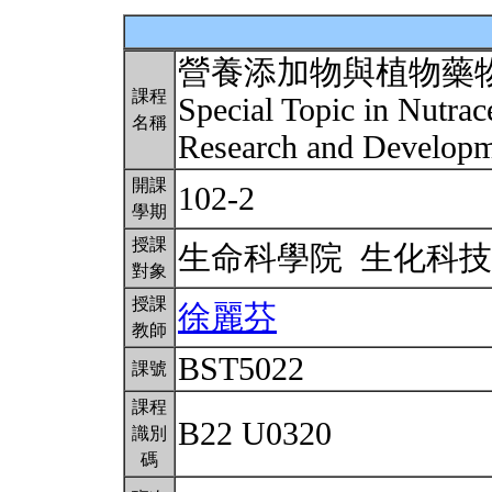
營養添加物與植物藥
課程
Special Topic in Nutrac
名稱
Research and Develop
開課
102-2
學期
授課
生命科學院 生化科
對象
授課
徐麗芬
教師
BST5022
課號
課程
B22 U0320
識別
碼