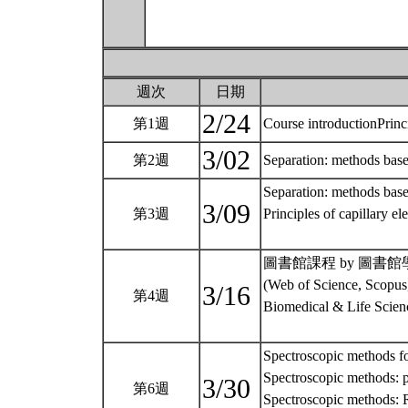
週次
日期
2/24
第1週
Course introductionPrinc
3/02
第2週
Separation: methods base
Separation: methods base
3/09
第3週
Principles of capillary el
圖書館課程 by 圖書
(Web of Science, Scopus
3/16
第4週
Biomedical & Life Scienc
Spectroscopic methods fo
Spectroscopic methods:
3/30
第6週
Spectroscopic methods: