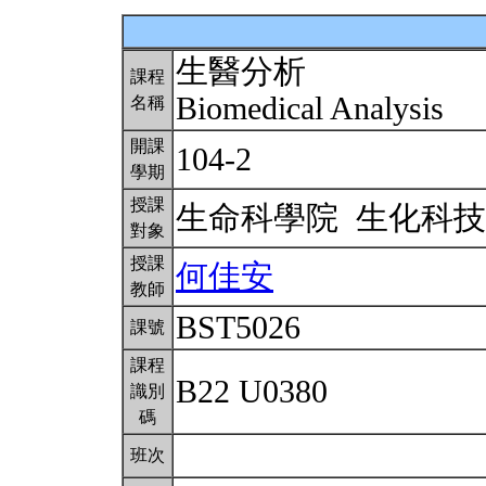
生醫分析
課程
Biomedical Analysis
名稱
開課
104-2
學期
授課
生命科學院 生化科
對象
授課
何佳安
教師
BST5026
課號
課程
B22 U0380
識別
碼
班次