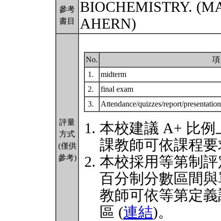
BIOCHEMISTRY. (M
參考
AHERN)
書目
No.
項
1.
midterm
2.
final exam
3.
Attendance/quizzes/report/presentatio
評量
本校建議 A+ 比例
方式
課教師可依課程要
(僅供
參考)
本校採用等第制評
百分制分數區間與
教師可依等第定義
區 (
連結
)。