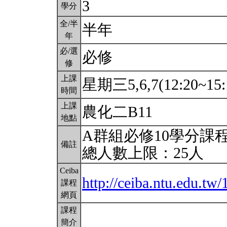
3
學分
全/半
半年
年
必/選
必修
修
上課
星期三5,6,7(12:20~15:
時間
上課
農化二B11
地點
A群組必修10學分課
備註
總人數上限：25人
Ceiba
http://ceiba.ntu.edu.t
課程
網頁
課程
簡介