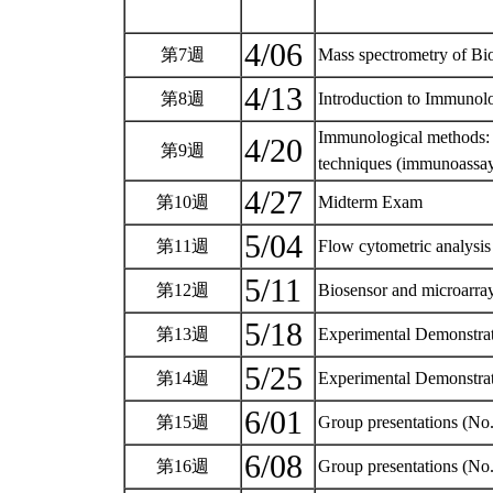
4/06
第7週
Mass spectrometry of B
4/13
第8週
Introduction to Immuno
Immunological methods: g
4/20
第9週
techniques (immunoassa
4/27
第10週
Midterm Exam
5/04
第11週
Flow cytometric analysi
5/11
第12週
Biosensor and microarr
5/18
第13週
Experimental Demonstrat
5/25
第14週
Experimental Demonstra
6/01
第15週
Group presentations (N
6/08
第16週
Group presentations (N