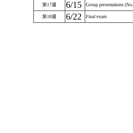
6/15
第17週
Group presentations (No
6/22
第18週
Final exam