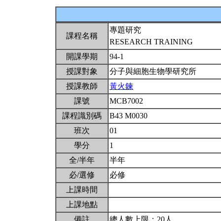
專題研究
課程名稱
RESEARCH TRAINING
開課學期
94-1
授課對象
分子與細胞生物學研究所
授課教師
黃火鍊
課號
MCB7002
課程識別碼
B43 M0030
班次
01
學分
1
全/半年
半年
必/選修
必修
上課時間
上課地點
備註
總人數上限：20人