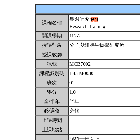
專題研究
課程名稱
Research Training
開課學期
112-2
授課對象
分子與細胞生物學研究所
授課教師
課號
MCB7002
課程識別碼
B43 M0030
班次
01
學分
1.0
全/半年
半年
必/選修
必修
上課時間
上課地點
限碩士班以上