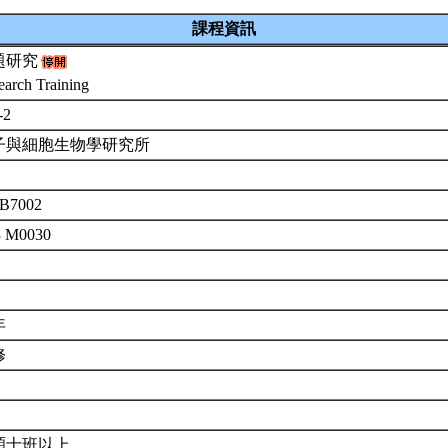
課程資訊
題研究
earch Training
-2
子與細胞生物學研究所
B7002
3 M0030
年
修
碩士班以上