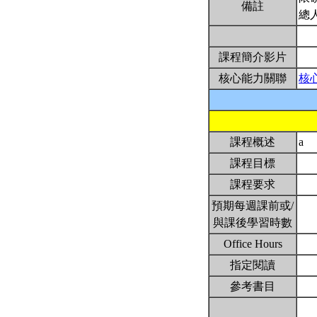
備註
總
課程簡介影片
核心能力關聯
核
課程概述
a
課程目標
課程要求
預期每週課前或/
與課後學習時數
Office Hours
指定閱讀
參考書目