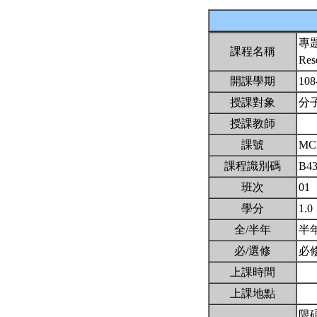
專
課程名稱
Res
開課學期
108
授課對象
分
授課教師
課號
MC
課程識別碼
B4
班次
01
學分
1.0
全/半年
半
必/選修
必
上課時間
上課地點
限