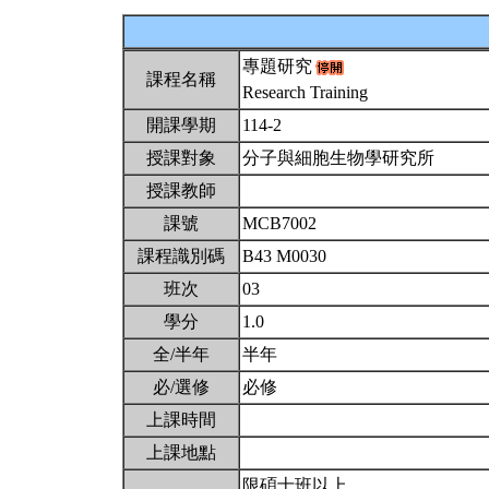
專題研究
課程名稱
Research Training
開課學期
114-2
授課對象
分子與細胞生物學研究所
授課教師
課號
MCB7002
課程識別碼
B43 M0030
班次
03
學分
1.0
全/半年
半年
必/選修
必修
上課時間
上課地點
限碩士班以上