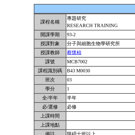
專題研究
課程名稱
RESEARCH TRAINING
開課學期
93-2
授課對象
分子與細胞生物學研究所
授課教師
蔡懷楨
課號
MCB7002
課程識別碼
B43 M0030
班次
03
學分
1
全/半年
半年
必/選修
必修
上課時間
上課地點
備註
限碩士班以上