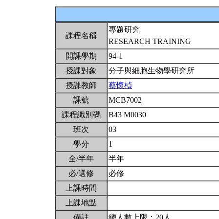
專題研究
課程名稱
RESEARCH TRAINING
開課學期
94-1
授課對象
分子與細胞生物學研究所
授課教師
蔡懷楨
課號
MCB7002
課程識別碼
B43 M0030
班次
03
學分
1
全/半年
半年
必/選修
必修
上課時間
上課地點
備註
總人數上限：20人