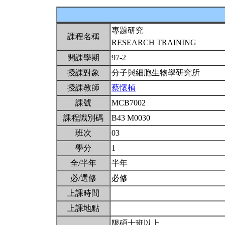
專題研究
課程名稱
RESEARCH TRAINING
開課學期
97-2
授課對象
分子與細胞生物學研究所
授課教師
蔡懷楨
課號
MCB7002
課程識別碼
B43 M0030
班次
03
學分
1
全/半年
半年
必/選修
必修
上課時間
上課地點
限碩士班以上