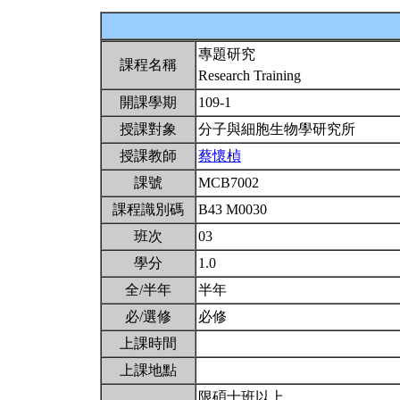
專題研究
課程名稱
Research Training
開課學期
109-1
授課對象
分子與細胞生物學研究所
授課教師
蔡懷楨
課號
MCB7002
課程識別碼
B43 M0030
班次
03
學分
1.0
全/半年
半年
必/選修
必修
上課時間
上課地點
限碩士班以上