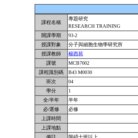
專題研究
課程名稱
RESEARCH TRAINING
開課學期
93-2
授課對象
分子與細胞生物學研究所
授課教師
楊西苑
課號
MCB7002
課程識別碼
B43 M0030
班次
04
學分
1
全/半年
半年
必/選修
必修
上課時間
上課地點
備註
限碩士班以上