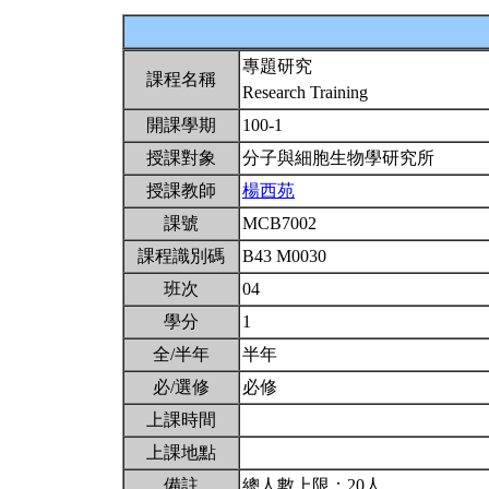
專題研究
課程名稱
Research Training
開課學期
100-1
授課對象
分子與細胞生物學研究所
授課教師
楊西苑
課號
MCB7002
課程識別碼
B43 M0030
班次
04
學分
1
全/半年
半年
必/選修
必修
上課時間
上課地點
備註
總人數上限：20人