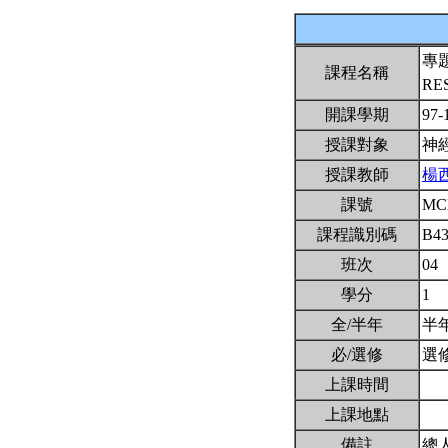
專
課程名稱
RE
開課學期
97-
授課對象
神
授課教師
楊
課號
MC
課程識別碼
B4
班次
04
學分
1
全/半年
半
必/選修
選
上課時間
上課地點
備註
總