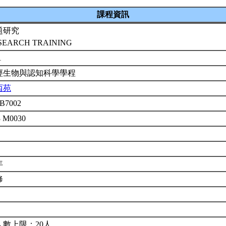
課程資訊
題研究
SEARCH TRAINING
1
經生物與認知科學學程
西苑
B7002
3 M0030
年
修
人數上限：20人