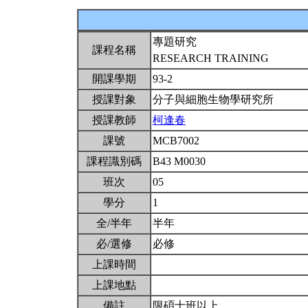
專題研究
課程名稱
RESEARCH TRAINING
開課學期
93-2
授課對象
分子與細胞生物學研究所
授課教師
柯逢春
課號
MCB7002
課程識別碼
B43 M0030
班次
05
學分
1
全/半年
半年
必/選修
必修
上課時間
上課地點
備註
限碩士班以上