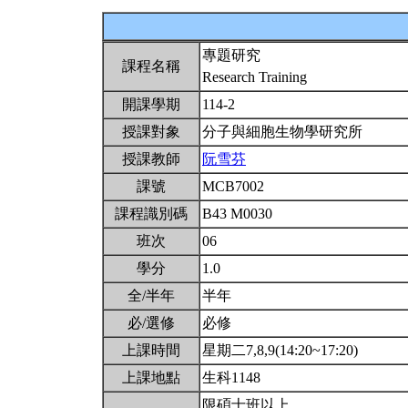
專題研究
課程名稱
Research Training
開課學期
114-2
授課對象
分子與細胞生物學研究所
授課教師
阮雪芬
課號
MCB7002
課程識別碼
B43 M0030
班次
06
學分
1.0
全/半年
半年
必/選修
必修
上課時間
星期二7,8,9(14:20~17:20)
上課地點
生科1148
限碩士班以上