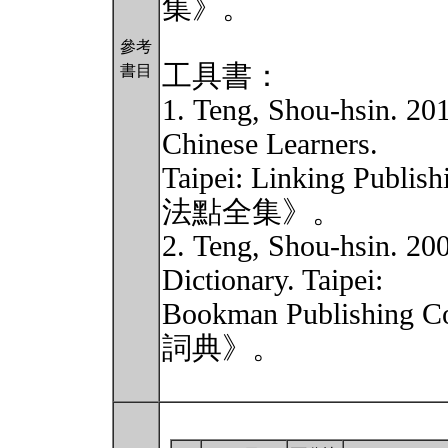
集》。
參考
工具書：
書目
1. Teng, Shou-hsin. 20
Chinese Learners.
Taipei: Linking Publ
法點全集》。
2. Teng, Shou-hsin. 2
Dictionary. Taipei:
Bookman Publishing
詞典》。