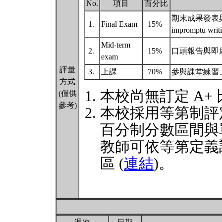
No.
項目
百分比
期末成果發表與即席寫
1.
Final Exam
15%
impromptu writi
Mid-term
2.
15%
口頭報告與即席寫作考試 
exam
評量
3.
上課
70%
參與課堂練習、討論與
方式
本校尚無訂定 A+
(僅供
參考)
本校採用等第制評
百分制分數區間與
教師可依等第定義
區 (
連結
)。