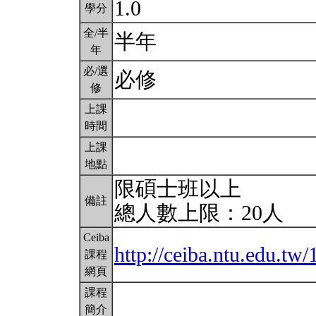
1.0
學分
全/半
半年
年
必/選
必修
修
上課
時間
上課
地點
限碩士班以上
備註
總人數上限：20人
Ceiba
http://ceiba.ntu.edu.
課程
網頁
課程
簡介