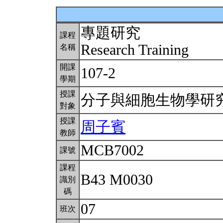
專題研究
課程
Research Training
名稱
開課
107-2
學期
授課
分子與細胞生物學研
對象
授課
周子賓
教師
MCB7002
課號
課程
B43 M0030
識別
碼
07
班次