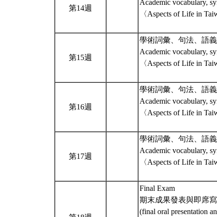
Academic vocabulary, sy
第14週
〈Aspects of Life in T
學術詞彙、句法、語義
Academic vocabulary, sy
第15週
〈Aspects of Life in T
學術詞彙、句法、語義
Academic vocabulary, sy
第16週
〈Aspects of Life in T
學術詞彙、句法、語義
Academic vocabulary, sy
第17週
〈Aspects of Life in T
Final Exam
期末成果發表與即席寫
(final oral presentation a