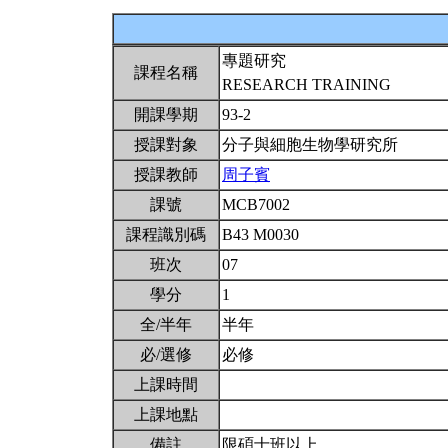
專題研究
課程名稱
RESEARCH TRAINING
開課學期
93-2
授課對象
分子與細胞生物學研究所
授課教師
周子賓
課號
MCB7002
課程識別碼
B43 M0030
班次
07
學分
1
全/半年
半年
必/選修
必修
上課時間
上課地點
備註
限碩士班以上