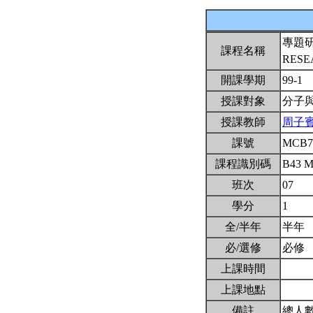
專題
課程名稱
RESE
開課學期
99-1
授課對象
分子
授課教師
周子
課號
MCB7
課程識別碼
B43 
班次
07
學分
1
全/半年
半年
必/選修
必修
上課時間
上課地點
備註
總人數