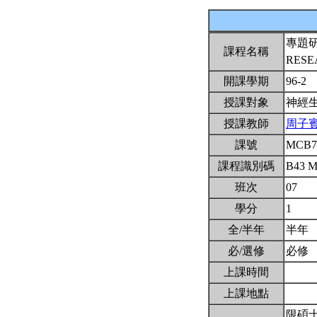
專題
課程名稱
RESE
開課學期
96-2
授課對象
神經
授課教師
周子
課號
MCB7
課程識別碼
B43 
班次
07
學分
1
全/半年
半年
必/選修
必修
上課時間
上課地點
限碩