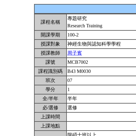
專題研究
課程名稱
Research Training
開課學期
100-2
授課對象
神經生物與認知科學學程
授課教師
周子賓
課號
MCB7002
課程識別碼
B43 M0030
班次
07
學分
1
全/半年
半年
必/選修
選修
上課時間
上課地點
限碩士班以上