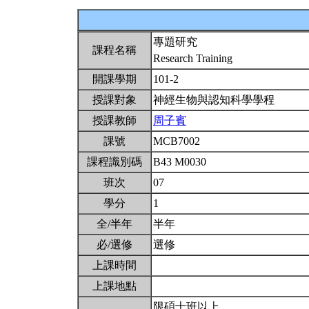
專題研究
課程名稱
Research Training
開課學期
101-2
授課對象
神經生物與認知科學學程
授課教師
周子賓
課號
MCB7002
課程識別碼
B43 M0030
班次
07
學分
1
全/半年
半年
必/選修
選修
上課時間
上課地點
限碩士班以上