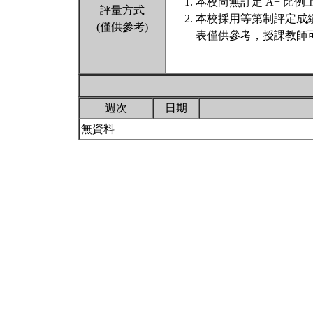
本校尚無訂定 A+ 比例
評量方式
本校採用等第制評定成
(僅供參考)
表僅供參考，授課教師
週次
日期
無資料