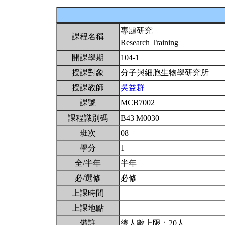
專題研究
課程名稱
Research Training
開課學期
104-1
授課對象
分子與細胞生物學研究所
授課教師
吳益群
課號
MCB7002
課程識別碼
B43 M0030
班次
08
學分
1
全/半年
半年
必/選修
必修
上課時間
上課地點
備註
總人數上限：20人