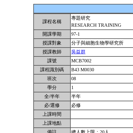
專題研究
課程名稱
RESEARCH TRAINING
開課學期
97-1
授課對象
分子與細胞生物學研究所
授課教師
吳益群
課號
MCB7002
課程識別碼
B43 M0030
班次
08
學分
1
全/半年
半年
必/選修
必修
上課時間
上課地點
備註
總人數上限：20人