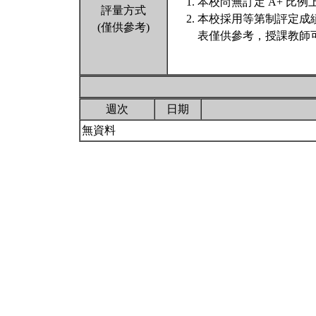
本校尚無訂定 A+ 比例
評量方式
本校採用等第制評定成
(僅供參考)
表僅供參考，授課教師
週次
日期
無資料