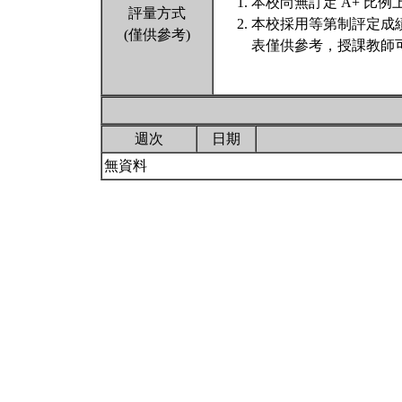
本校尚無訂定 A+ 比例
評量方式
本校採用等第制評定成
(僅供參考)
表僅供參考，授課教師
週次
日期
無資料