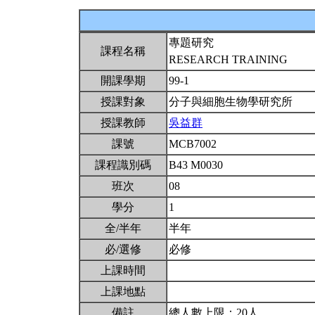
專題研究
課程名稱
RESEARCH TRAINING
開課學期
99-1
授課對象
分子與細胞生物學研究所
授課教師
吳益群
課號
MCB7002
課程識別碼
B43 M0030
班次
08
學分
1
全/半年
半年
必/選修
必修
上課時間
上課地點
備註
總人數上限：20人