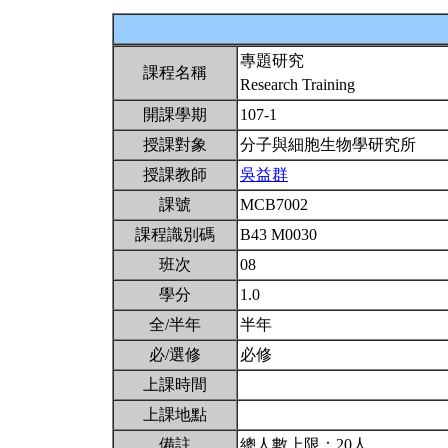
專題研究
課程名稱
Research Training
開課學期
107-1
授課對象
分子與細胞生物學研究所
授課教師
吳益群
課號
MCB7002
課程識別碼
B43 M0030
班次
08
學分
1.0
全/半年
半年
必/選修
必修
上課時間
上課地點
備註
總人數上限：20人