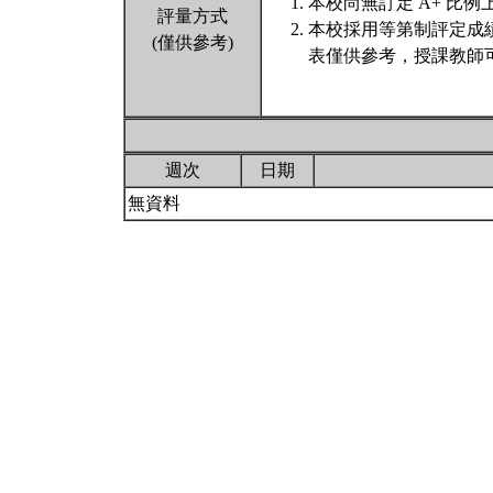
本校尚無訂定 A+ 比例
評量方式
本校採用等第制評定成
(僅供參考)
表僅供參考，授課教師
週次
日期
無資料